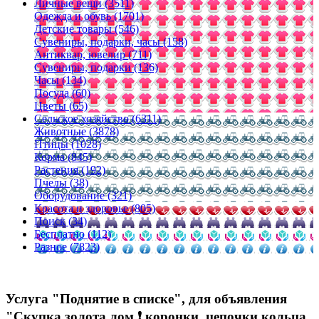
Личные вещи (3511)
Одежда и обувь (1701)
Детские товары (546)
Сувениры, подарки, часы (158)
Антиквар, ювелир (711)
Сувениры, подарки (136)
Часы (134)
Посуда (60)
Цветы (65)
Сельское хозяйство (6311)
Животные (3878)
Птицы (1028)
Корма (845)
Растения (192)
Пчелы (38)
Оборудование (321)
Красота и здоровье (805)
Поиск (34)
Бесплатно (112)
Разное (7823)
Услуга "Поднятие в списке", для объявления
"Скупка золота лом ❗️ коронки, цепочки кольца