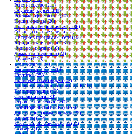
Репетиторство (211)
Обучение, курсы (188)
Реклама, оформление (50)
Пошив одежды (26)
Праздники, мероприятия (1286)
Охрана, сыскные услуги (14)
Интернет, программы, сети (156)
Юридические услуги (235)
Финансы и аудит (10)
Домашний персонал (23)
Прочие (1138)
Компьютер (3190)
Настольные ПК (1306)
Ноутбуки (253)
Принтеры и картриджи (27)
Планшетные компьютеры и КПК (35)
Комплектующие (405)
Серверы и сети (39)
Игровые приставки (700)
Мониторы и ИБП (UPS) (157)
Диски, программы, фильмы (37)
Аккаунты (174)
Компьютерные аксессуары (54)
Сканеры (1)