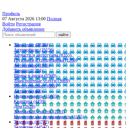
Профиль
07 Августа 2026 13:00
Полная
Войти
Регистрация
Добавить объявление
Транспорт (38364)
Автомобили (15156)
Запчасти и аксессуары (8355)
Грузовики и спецтехника (1260)
Автосервис (1916)
Тюнинг (1284)
Шины и диски (5569)
Транспортные услуги (3669)
Мото-транспорт (689)
Автозвук (466)
Недвижимость (11003)
Квартира (4459)
Дом (2628)
Земельный участок (2761)
Коммерческая недвижимость (1155)
Телефоны (16772)
Телефоны (14547)