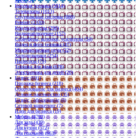
МФУ (2)
Бытовая техника (5814)
Телевизоры (1013)
Спутниковые системы (880)
Ремонт (2330)
Кондиционеры (290)
Видеонаблюдение (157)
Сабвуферы, колонки, усилители (34)
Видео и фото техника (47)
Микроволновые печи (32)
Холодильники (254)
Пылесосы (79)
Техника для дома (678)
Электроника для детей (20)
Бизнес (691)
Продажа бизнеса (218)
Оборудование для бизнеса (404)
Деловое партнерство (35)
Бизнес - образование (8)
Сетевой маркетинг (7)
Идеи для бизнеса (19)
Мебель (4792)
Для зала (439)
Для кухни (572)
Для спальной (663)