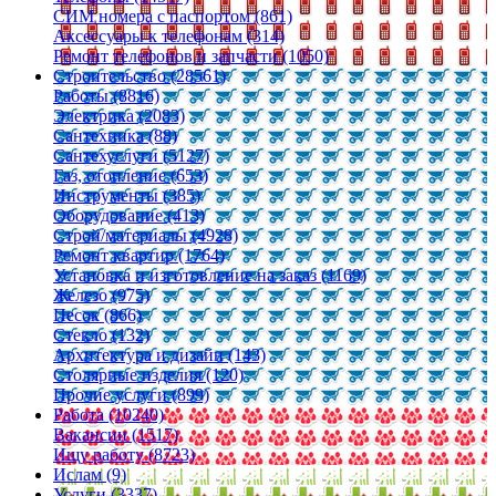
СИМ номера с паспортом (861)
Аксессуары к телефонам (314)
Ремонт телефонов и запчасти (1050)
Строительство (28561)
Работы (8816)
Электрика (2083)
Сантехника (88)
Сантехуслуги (5127)
Газ, отопление (653)
Инструменты (385)
Оборудование (413)
Строй/материалы (4928)
Ремонт квартир (1764)
Установка и изготовление на заказ (1169)
Железо (975)
Песок (866)
Стекло (132)
Архитектура и дизайн (143)
Столярные изделия (120)
Прочие услуги (899)
Работа (10240)
Вакансии (1517)
Ищу работу (8723)
Ислам (9)
Услуги (3337)