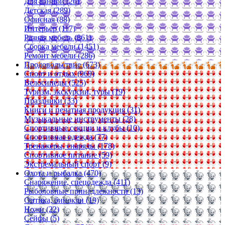
Для ванной (26)
Детская (289)
Офисная (88)
Интерьер (117)
Разная мебель (861)
Сборка мебели (1451)
Ремонт мебели (286)
Продовольствие (673)
Спорт и отдых (969)
Велосипеды (525)
Туризм, экскурсии, туры (19)
Праздники (33)
Книги и печатная продукция (31)
Музыкальные инструменты (28)
Спортивные секции и клубы (10)
Спортивная одежда (77)
Тренажеры, снаряды (178)
Спортивное питание (59)
Экстремальный спорт (9)
Охота и рыбалка (470)
Снаряжение, спецодежда (411)
Рыболовные принадлежности (13)
Оптика, бинокли (19)
Ножи (22)
Сейфы (5)