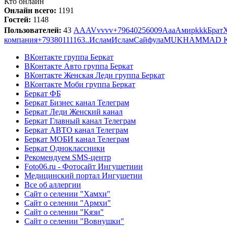
Кто онлайн
Онлайн всего:
1191
Гостей:
1148
Пользователей:
43
AAA
Vvvvv
+79640256009
Ааа
Амир
kkk
Брат
компания
+79380111163
..
Ислам
Ислам
Сайфула
MUKHAMMAD K
ВКонтакте группа Беркат
ВКонтакте Авто группа Беркат
ВКонтакте Женская Леди группа Беркат
ВКонтакте Моби группа Беркат
Беркат ФБ
Беркат Бизнес канал Телеграм
Беркат Леди Женский канал
Беркат Главный канал Телеграм
Беркат АВТО канал Телеграм
Беркат МОБИ канал Телеграм
Беркат Одноклассники
Рекомендуем SMS-центр
Foto06.ru - Фотосайт Ингушетиии
Медицинский портал Ингушетии
Все об аллергии
Сайт о селении "Хамхи"
Сайт о селении "Армхи"
Сайт о селении "Кязи"
Сайт о селении "Вовнушки"