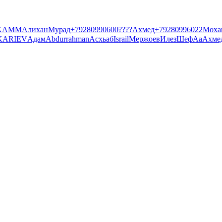
XAM
М
Алихан
Мурад
+79280990600
????
Ахмед
+79280996022
Моха
ARIEV
Адам
Abdurrahman
Асхьаб
Israil
Мержоев
Илез
Шеф
Аа
Ахме