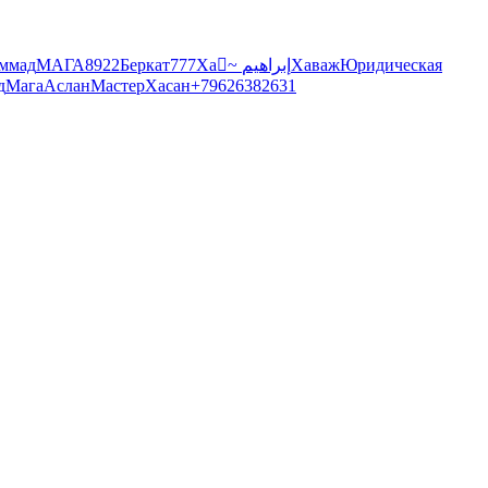
ммад
МАГА8922
Беркат
777
Xa
~ إبراهيم
Хаваж
Юридичeская
д
Мага
Аслан
Мастер
Хасан
+79626382631