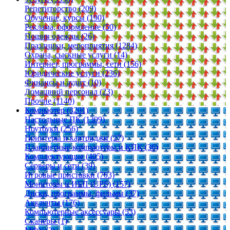
Репетиторство (209)
Обучение, курсы (190)
Реклама, оформление (50)
Пошив одежды (26)
Праздники, мероприятия (1284)
Охрана, сыскные услуги (14)
Интернет, программы, сети (156)
Юридические услуги (236)
Финансы и аудит (10)
Домашний персонал (23)
Прочие (1140)
Компьютер (3201)
Настольные ПК (1309)
Ноутбуки (256)
Принтеры и картриджи (27)
Планшетные компьютеры и КПК (36)
Комплектующие (405)
Серверы и сети (39)
Игровые приставки (703)
Мониторы и ИБП (UPS) (157)
Диски, программы, фильмы (37)
Аккаунты (176)
Компьютерные аксессуары (53)
Сканеры (1)