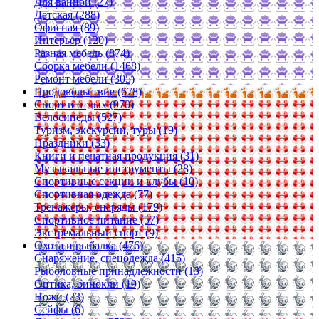
Для ванной (27)
Детская (288)
Офисная (89)
Интерьер (120)
Разная мебель (874)
Сборка мебели (1468)
Ремонт мебели (305)
Продовольствие (678)
Спорт и отдых (970)
Велосипеды (527)
Туризм, экскурсии, туры (19)
Праздники (33)
Книги и печатная продукция (31)
Музыкальные инструменты (28)
Спортивные секции и клубы (10)
Спортивная одежда (77)
Тренажеры, снаряды (179)
Спортивное питание (57)
Экстремальный спорт (9)
Охота и рыбалка (476)
Снаряжение, спецодежда (415)
Рыболовные принадлежности (13)
Оптика, бинокли (19)
Ножи (23)
Сейфы (6)