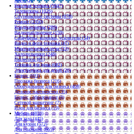
МФУ (2)
Бытовая техника (5847)
Телевизоры (1026)
Спутниковые системы (878)
Ремонт (2350)
Кондиционеры (289)
Видеонаблюдение (159)
Сабвуферы, колонки, усилители (34)
Видео и фото техника (47)
Микроволновые печи (33)
Холодильники (248)
Пылесосы (81)
Техника для дома (682)
Электроника для детей (20)
Бизнес (693)
Продажа бизнеса (216)
Оборудование для бизнеса (408)
Деловое партнерство (35)
Бизнес - образование (8)
Сетевой маркетинг (7)
Идеи для бизнеса (19)
Мебель (4853)
Для зала (445)
Для кухни (572)
Для спальной (665)