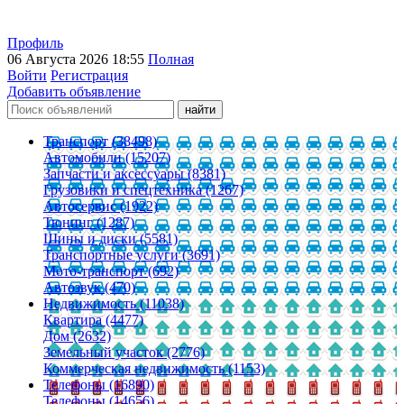
Профиль
06 Августа 2026 18:55
Полная
Войти
Регистрация
Добавить объявление
Транспорт (38498)
Автомобили (15207)
Запчасти и аксессуары (8381)
Грузовики и спецтехника (1267)
Автосервис (1922)
Тюнинг (1287)
Шины и диски (5581)
Транспортные услуги (3691)
Мото-транспорт (692)
Автозвук (470)
Недвижимость (11038)
Квартира (4477)
Дом (2632)
Земельный участок (2776)
Коммерческая недвижимость (1153)
Телефоны (16890)
Телефоны (14656)