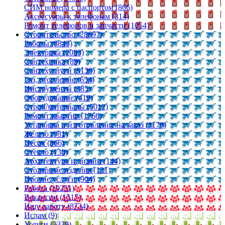
СИМ номера с паспортом (866)
Аксессуары к телефонам (314)
Ремонт телефонов и запчасти (1054)
Строительство (28697)
Работы (8843)
Электрика (2083)
Сантехника (89)
Сантехуслуги (5130)
Газ, отопление (654)
Инструменты (385)
Оборудование (419)
Строй/материалы (5012)
Ремонт квартир (1766)
Установка и изготовление на заказ (1170)
Железо (981)
Песок (866)
Стекло (130)
Архитектура и дизайн (144)
Столярные изделия (121)
Прочие услуги (904)
Работа (10251)
Вакансии (1517)
Ищу работу (8734)
Ислам (9)
Услуги (3338)