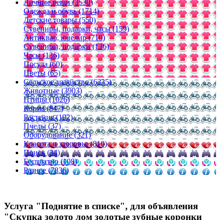
Личные вещи (3530)
Одежда и обувь (1714)
Детские товары (550)
Сувениры, подарки, часы (159)
Антиквар, ювелир (710)
Сувениры, подарки (136)
Часы (136)
Посуда (60)
Цветы (65)
Сельское хозяйство (6335)
Животные (3903)
Птицы (1026)
Корма (847)
Растения (192)
Пчелы (37)
Оборудование (321)
Красота и здоровье (810)
Поиск (34)
Бесплатно (108)
Разное (7836)
Услуга "Поднятие в списке", для объявления
"Скупка золото лом золотые зубные коронки