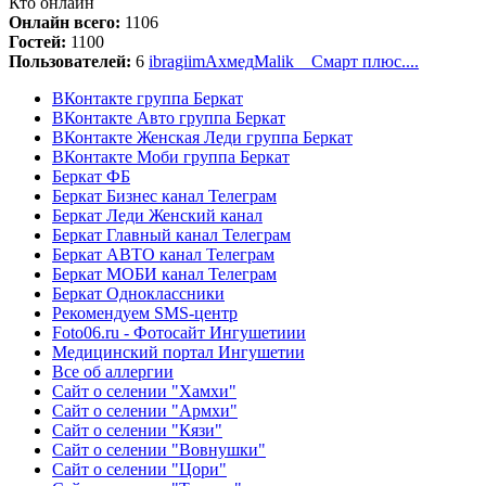
Кто онлайн
Онлайн всего:
1106
Гостей:
1100
Пользователей:
6
ibragiim
Ахмед
Malik
__
Смарт плюс
....
ВКонтакте группа Беркат
ВКонтакте Авто группа Беркат
ВКонтакте Женская Леди группа Беркат
ВКонтакте Моби группа Беркат
Беркат ФБ
Беркат Бизнес канал Телеграм
Беркат Леди Женский канал
Беркат Главный канал Телеграм
Беркат АВТО канал Телеграм
Беркат МОБИ канал Телеграм
Беркат Одноклассники
Рекомендуем SMS-центр
Foto06.ru - Фотосайт Ингушетиии
Медицинский портал Ингушетии
Все об аллергии
Сайт о селении "Хамхи"
Сайт о селении "Армхи"
Сайт о селении "Кязи"
Сайт о селении "Вовнушки"
Сайт о селении "Цори"