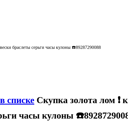
двески браслеты серьги часы кулоны ☎️89287290088
в списке
Скупка золота лом ❗️ 
рьги часы кулоны ☎️892872900