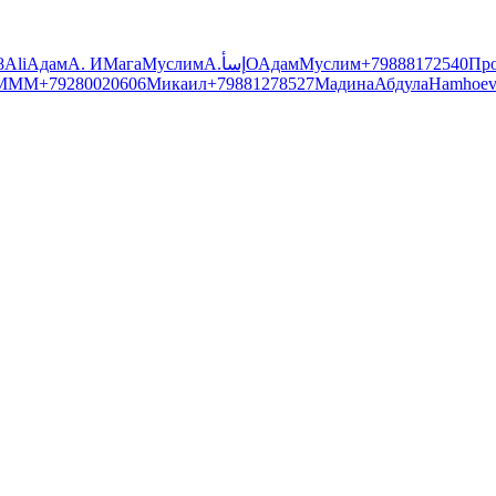
8
Ali
Адам
А. И
Мага
Муслим
А.
إسأ
О
Адам
Муслим
+79888172540
Пр
MMM
+79280020606
Микаил
+79881278527
Мадина
Абдула
Hamhoev