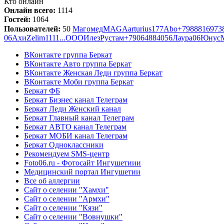
Кто онлайн
Онлайн всего:
1114
Гостей:
1064
Пользователей:
50
Магомед
MAGA
arturius177
Abo
+7988816973
06
Ахи
Zelim1111...
OOO
Илез
Рустам
+79064884056
Лаура
06
Юнус
ВКонтакте группа Беркат
ВКонтакте Авто группа Беркат
ВКонтакте Женская Леди группа Беркат
ВКонтакте Моби группа Беркат
Беркат ФБ
Беркат Бизнес канал Телеграм
Беркат Леди Женский канал
Беркат Главный канал Телеграм
Беркат АВТО канал Телеграм
Беркат МОБИ канал Телеграм
Беркат Одноклассники
Рекомендуем SMS-центр
Foto06.ru - Фотосайт Ингушетиии
Медицинский портал Ингушетии
Все об аллергии
Сайт о селении "Хамхи"
Сайт о селении "Армхи"
Сайт о селении "Кязи"
Сайт о селении "Вовнушки"