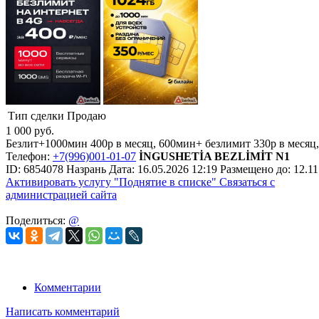
Тип сделки
Продаю
1 000
руб.
Безлит+1000мин 400р в месяц, 600мин+ безлимит 330р в меся
Телефон:
+7(996)001-01-07
İNGUSHETİA BEZLİMİT N1
ID:
6854078
Назрань
Дата:
16.05.2026
12:19
Размещено до:
12.11
Активировать услугу
"Поднятие в списке"
Связаться с
администрацией сайта
Поделиться:
@
Комментарии
Написать комментарий