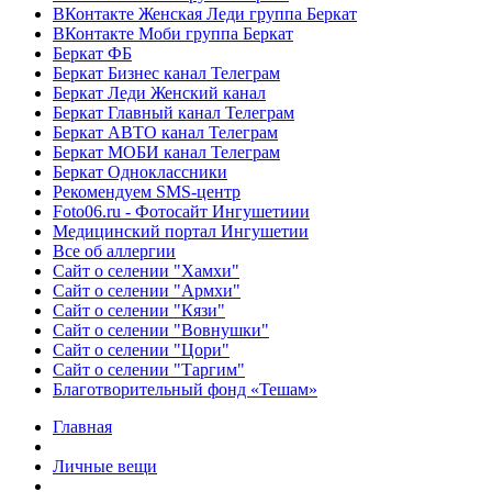
ВКонтакте Женская Леди группа Беркат
ВКонтакте Моби группа Беркат
Беркат ФБ
Беркат Бизнес канал Телеграм
Беркат Леди Женский канал
Беркат Главный канал Телеграм
Беркат АВТО канал Телеграм
Беркат МОБИ канал Телеграм
Беркат Одноклассники
Рекомендуем SMS-центр
Foto06.ru - Фотосайт Ингушетиии
Медицинский портал Ингушетии
Все об аллергии
Сайт о селении "Хамхи"
Сайт о селении "Армхи"
Сайт о селении "Кязи"
Сайт о селении "Вовнушки"
Сайт о селении "Цори"
Сайт о селении "Таргим"
Благотворительный фонд «Тешам»
Главная
Личные вещи