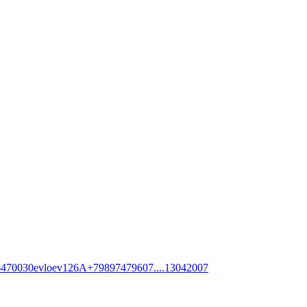
6470030
evloev126
A
+79897479607
....
13042007