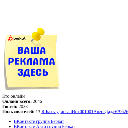
Кто онлайн
Онлайн всего:
2046
Гостей:
2033
Пользователей:
13
R.
Бахьаудин
sali
Инг
001001
Anzor
Дада
+7962
ВКонтакте группа Беркат
ВКонтакте Авто группа Беркат