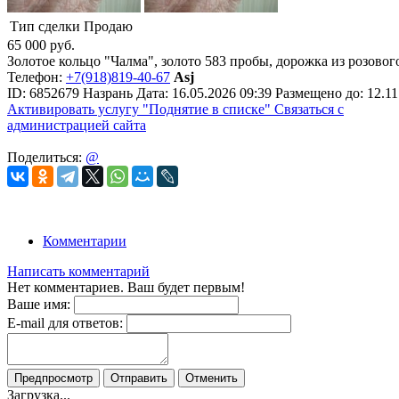
Тип сделки
Продаю
65 000
руб.
Золотое кольцо "Чалма", золото 583 пробы, дорожка из розовог
Телефон:
+7(918)819-40-67
Asj
ID:
6852679
Назрань
Дата:
16.05.2026
09:39
Размещено до:
12.11
Активировать услугу
"Поднятие в списке"
Связаться с
администрацией сайта
Поделиться:
@
Комментарии
Написать комментарий
Нет комментариев. Ваш будет первым!
Ваше имя:
E-mail для ответов:
Предпросмотр
Отправить
Отменить
Загрузка...