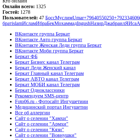
Кто онлайн
Онлайн всего:
1325
Гостей:
1278
Пользователей:
47
Босс
Муслим
Umar
+79640550250
+792334606
брат
islam
Ислам
Ибра
Бек
Мохаммад
Ingush
Назир
Джабраил
Я
Иса
A
ВКонтакте группа Беркат
ВКонтакте Авто группа Беркат
ВКонтакте Женская Леди группа Беркат
ВКонтакте Моби группа Беркат
Беркат ФБ
Беркат Бизнес канал Телеграм
Беркат Леди Женский канал
Беркат Главный канал Телеграм
Беркат АВТО канал Телеграм
Беркат МОБИ канал Телеграм
Беркат Одноклассники
Рекомендуем SMS-центр
Foto06.ru - Фотосайт Ингушетиии
Медицинский портал Ингушетии
Все об аллергии
Сайт о селении "Хамхи"
Сайт о селении "Армхи"
Сайт о селении "Кязи"
Сайт о селении "Вовнушки"