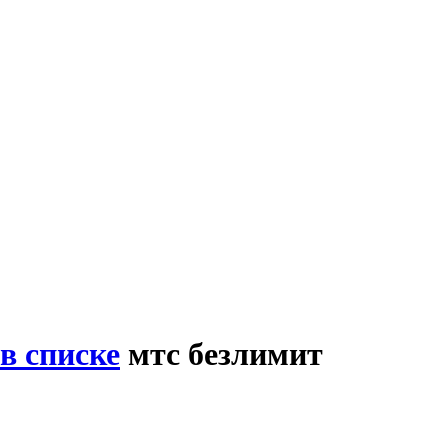
в списке
мтс безлимит