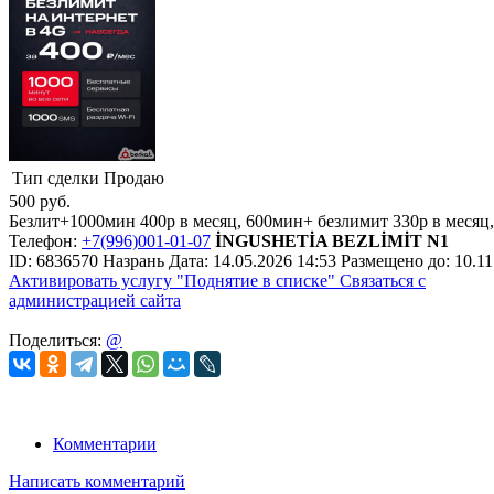
Тип сделки
Продаю
500
руб.
Безлит+1000мин 400р в месяц, 600мин+ безлимит 330р в меся
Телефон:
+7(996)001-01-07
İNGUSHETİA BEZLİMİT N1
ID:
6836570
Назрань
Дата:
14.05.2026
14:53
Размещено до:
10.11
Активировать услугу
"Поднятие в списке"
Связаться с
администрацией сайта
Поделиться:
@
Комментарии
Написать комментарий