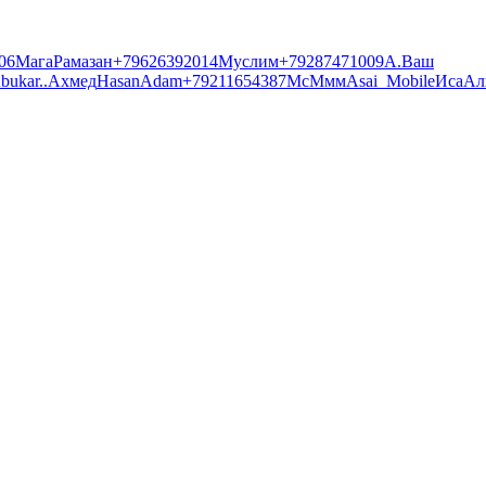
06
Мага
Рамазан
+79626392014
Муслим
+79287471009
А.
Ваш
bukar
..
Ахмед
Hasan
Adam
+79211654387
Мс
Ммм
Asai_Mobile
Иса
Ал