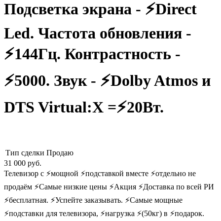
Подсветка экрана - ⚡Direct
Led. Частота обновления -
⚡144Гц. Контрастность -
⚡5000. Звук - ⚡Dolby Atmos и
DTS Virtual:X =⚡20Вт.
Тип сделки
Продаю
31 000
руб.
Телевизор с ⚡мощной ⚡подставкой вместе ⚡отдельно не
продаëм ⚡Самые низкие цены ⚡Акция ⚡Доставка по всей РИ
⚡бесплатная. ⚡Успейте заказывать. ⚡Самые мощные
⚡подставки для телевизора, ⚡нагрузка ⚡(50кг) в ⚡подарок.