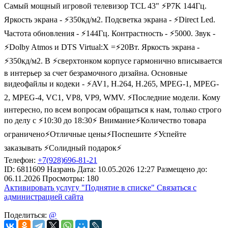
Самый мощный игровой телевизор TCL 43" ⚡P7K 144Гц.
Яркость экрана - ⚡350кд/м2. Подсветка экрана - ⚡Direct Led.
Частота обновления - ⚡144Гц. Контрастность - ⚡5000. Звук -
⚡Dolby Atmos и DTS Virtual:X =⚡20Вт. Яркость экрана -
⚡350кд/м2. В ⚡сверхтонком корпусе гармонично вписывается
в интерьер за счет безрамочного дизайна. Основные
видеофайлы и кодеки - ⚡AV1, H.264, H.265, MPEG-1, MPEG-
2, MPEG-4, VC1, VP8, VP9, WMV. ⚡Последние модели. Кому
интересно, по всем вопросам обращаться к нам, только строго
по делу с ⚡10:30 до 18:30⚡ Внимание⚡Количество товара
ограничено⚡Отличные цены⚡Поспешите ⚡Успейте
заказывать ⚡Солидный подарок⚡
Телефон:
+7(928)696-81-21
ID:
6811609
Назрань
Дата:
10.05.2026
12:27
Размещено до:
06.11.2026
Просмотры: 180
Активировать услугу
"Поднятие в списке"
Связаться с
администрацией сайта
Поделиться:
@