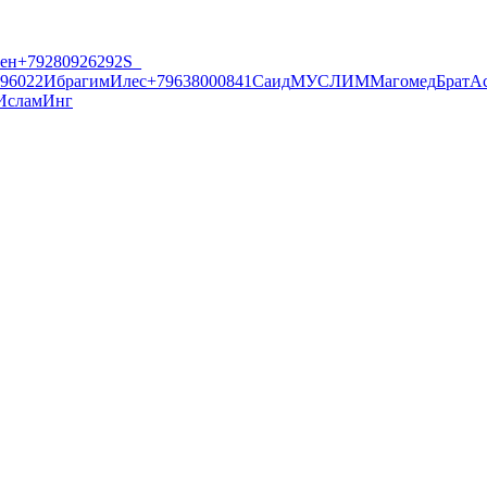
ен
+79280926292
S_
96022
Ибрагим
Илес
+79638000841
Саид
МУСЛИМ
Магомед
Брат
А
Ислам
Инг