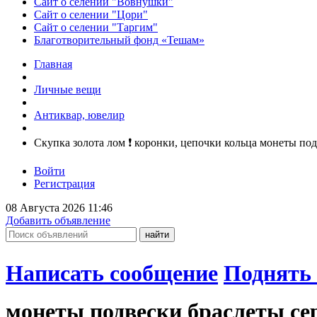
Сайт о селении "Вовнушки"
Сайт о селении "Цори"
Сайт о селении "Таргим"
Благотворительный фонд «Тешам»
Главная
Личные вещи
Антиквар, ювелир
Скупка золота лом ❗️ коронки, цепочки кольца монеты по
Войти
Регистрация
08 Августа 2026 11:46
Добавить объявление
Написать сообщение
Поднять 
монеты подвески браслеты се