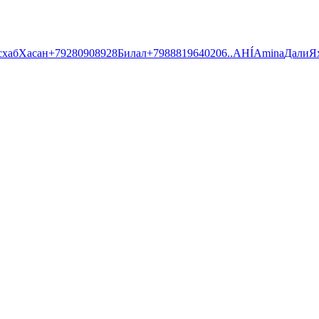
схаб
Хасан
+79280908928
Билал
+79888196402
06
..
AHÍ
Amina
Дали
Я