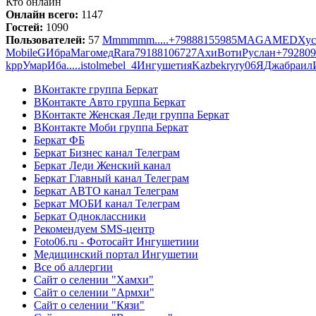
Кто онлайн
Онлайн всего:
1147
Гостей:
1090
Пользователей:
57
Mmmmmm
.....
+79888155985
MAGAMED
Хус
Mobile
G
Ибра
Магомед
Rara
79188106727
Ахи
Воти
Руслан
+792809
kpp
Умар
Иба
.....
istolmebel_4
Ингушетия
Kazbek
ryry06
Я
Джабраил
ВКонтакте группа Беркат
ВКонтакте Авто группа Беркат
ВКонтакте Женская Леди группа Беркат
ВКонтакте Моби группа Беркат
Беркат ФБ
Беркат Бизнес канал Телеграм
Беркат Леди Женский канал
Беркат Главный канал Телеграм
Беркат АВТО канал Телеграм
Беркат МОБИ канал Телеграм
Беркат Одноклассники
Рекомендуем SMS-центр
Foto06.ru - Фотосайт Ингушетиии
Медицинский портал Ингушетии
Все об аллергии
Сайт о селении "Хамхи"
Сайт о селении "Армхи"
Сайт о селении "Кязи"