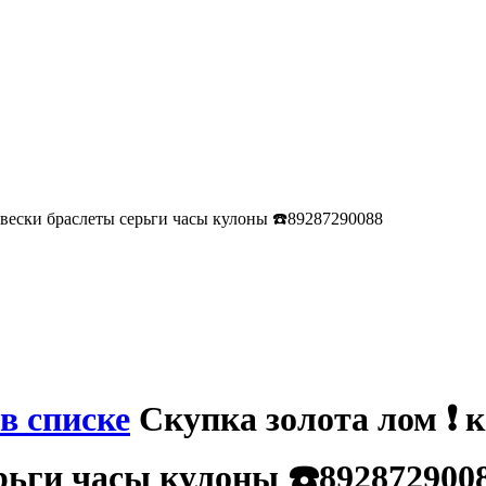
двески браслеты серьги часы кулоны ☎️89287290088
в списке
Скупка золота лом ❗️ 
рьги часы кулоны ☎️892872900