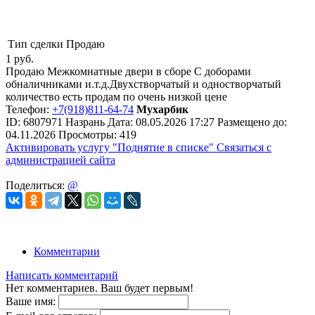
Тип сделки
Продаю
1
руб.
Продаю Межкомнатные двери в сборе С доборами
обналичниками и.т.д.Двухстворчатый и одностворчатый
количество есть продам по очень низкой цене
Телефон:
+7(918)811-64-74
Мухарбик
ID:
6807971
Назрань
Дата:
08.05.2026
17:27
Размещено до:
04.11.2026
Просмотры: 419
Активировать услугу
"Поднятие в списке"
Связаться с
администрацией сайта
Поделиться:
@
Комментарии
Написать комментарий
Нет комментариев. Ваш будет первым!
Ваше имя: