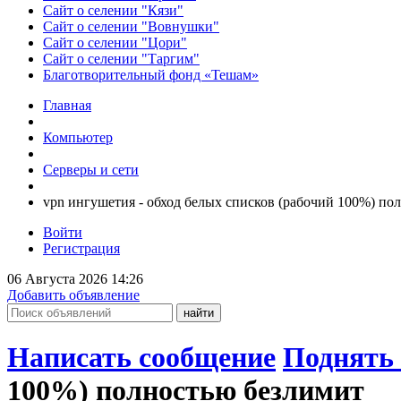
Сайт о селении "Кязи"
Сайт о селении "Вовнушки"
Сайт о селении "Цори"
Сайт о селении "Таргим"
Благотворительный фонд «Тешам»
Главная
Компьютер
Серверы и сети
vpn ингушетия - обход белых списков (рабочий 100%) по
Войти
Регистрация
06 Августа 2026 14:26
Добавить объявление
Написать сообщение
Поднять 
100%) полностью безлимит