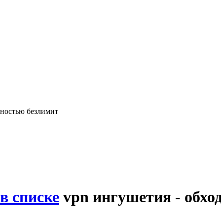
лностью безлимит
в списке
vpn ингушетия - обхо