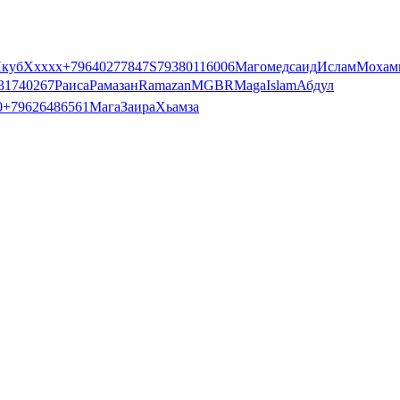
куб
Ххххх
+79640277847
S
79380116006
Магомед
саид
Ислам
Мохам
31740267
Раиса
Рамазан
Ramazan
M
GBR
Maga
Islam
Абдул
0
+79626486561
Мага
Заира
Хьамза