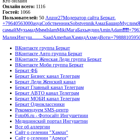
Кто онлайн
Онлайн всего:
1116
Гостей:
1066
Пользователей:
50
Anzor27
Модератор сайта Беркат.
+79640563000
asya
Собственник
Sobstvennik
Ама
z
Башир
Муслим
Я
самый
Мухьмад
Ммм
Islam
Miki
Мага
Бахьаудин
Amin
Adam
❗❗❗❗
+796
Малик
Ингуш
.........
Saad
Amerhan
Хамид
Ахмед
Воти
+7988810595
ВКонтакте группа Беркат
ВКонтакте Авто группа Беркат
ВКонтакте Женская Леди группа Беркат
ВКонтакте Моби группа Беркат
Беркат ФБ
Беркат Бизнес канал Телеграм
Беркат Леди Женский канал
Беркат Главный канал Телеграм
Беркат АВТО канал Телеграм
Беркат МОБИ канал Телеграм
Беркат Одноклассники
Рекомендуем SMS-центр
Foto06.ru - Фотосайт Ингушетиии
Медицинский портал Ингушетии
Все об аллергии
Сайт о селении "Хамхи"
Сайт о селении "Армхи"