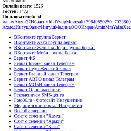
Кто онлайн
Онлайн всего:
1526
Гостей:
1472
Пользователей:
54
магич
Anzor27
Ибрагим
Idid
Умар
Mmm
sali
+79640550250
+7923500
Ахмед
Ингуш
0алит
Ингуш
Мадина
OOO
Имран
Amin
Mm
Ya
Isa
Хьа
ВКонтакте группа Беркат
ВКонтакте Авто группа Беркат
ВКонтакте Женская Леди группа Беркат
ВКонтакте Моби группа Беркат
Беркат ФБ
Беркат Бизнес канал Телеграм
Беркат Леди Женский канал
Беркат Главный канал Телеграм
Беркат АВТО канал Телеграм
Беркат МОБИ канал Телеграм
Беркат Одноклассники
Рекомендуем SMS-центр
Foto06.ru - Фотосайт Ингушетиии
Медицинский портал Ингушетии
Все об аллергии
Сайт о селении "Хамхи"
Сайт о селении "Армхи"
Сайт о селении "Кязи"