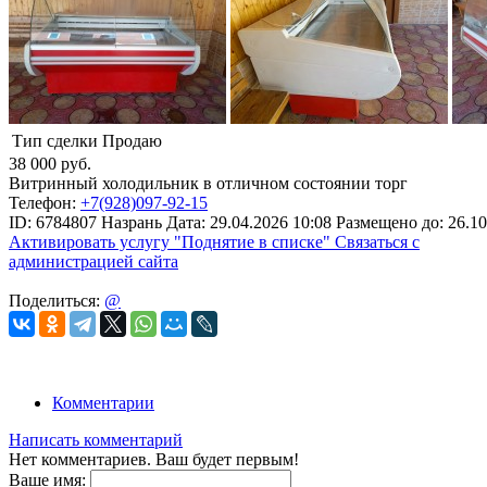
Тип сделки
Продаю
38 000
руб.
Витринный холодильник в отличном состоянии торг
Телефон:
+7(928)097-92-15
ID:
6784807
Назрань
Дата:
29.04.2026
10:08
Размещено до:
26.10
Активировать услугу
"Поднятие в списке"
Связаться с
администрацией сайта
Поделиться:
@
Комментарии
Написать комментарий
Нет комментариев. Ваш будет первым!
Ваше имя: