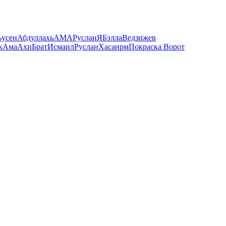
ьусен
Абдуллахь
AMA
Руслан
Я
Бэлла
Ведзижев
к
Ама
Ахи
Брат
Исмаил
Руслан
Хасан
рм
Покраска Ворот