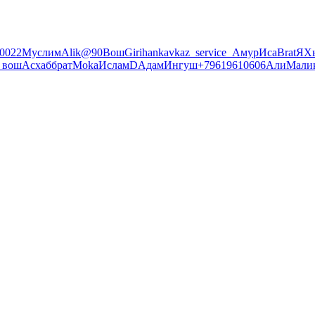
0022
Муслим
Alik@90
Вош
Girihan
kavkaz_service_
Амур
Иса
Brat
Я
Х
 вош
Асхаб
брат
Moka
Ислам
D
Адам
Ингуш
+79619610606
Али
Мали