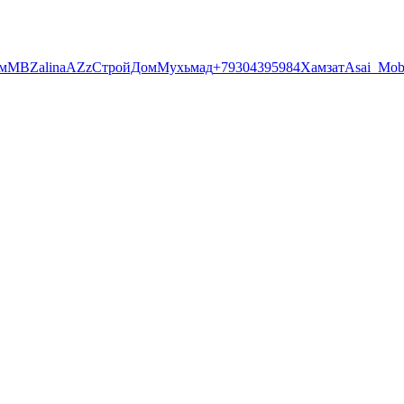
м
MB
Zalina
A
Zz
СтройДом
Мухьмад
+79304395984
Хамзат
Asai_Mob