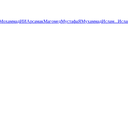
Мохаммад
ИИ
Арсамак
Магомед
Мустафа
Я
Мухаммад
Ислам
...
Исла