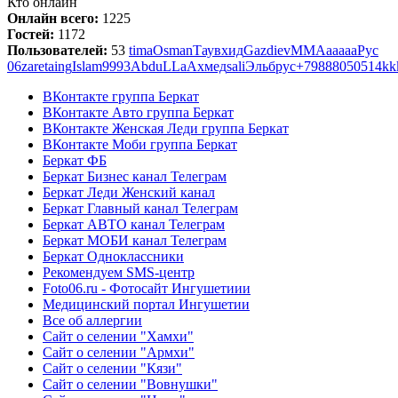
Кто онлайн
Онлайн всего:
1225
Гостей:
1172
Пользователей:
53
tima
Osman
Таувхид
GazdievMM
Аааааа
Рус
06
zareta
ing
Islam9993
AbduLLa
Ахмед
sali
Эльбрус
+79888050514
kk
ВКонтакте группа Беркат
ВКонтакте Авто группа Беркат
ВКонтакте Женская Леди группа Беркат
ВКонтакте Моби группа Беркат
Беркат ФБ
Беркат Бизнес канал Телеграм
Беркат Леди Женский канал
Беркат Главный канал Телеграм
Беркат АВТО канал Телеграм
Беркат МОБИ канал Телеграм
Беркат Одноклассники
Рекомендуем SMS-центр
Foto06.ru - Фотосайт Ингушетиии
Медицинский портал Ингушетии
Все об аллергии
Сайт о селении "Хамхи"
Сайт о селении "Армхи"
Сайт о селении "Кязи"
Сайт о селении "Вовнушки"