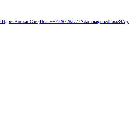
k
Идрис
Алихан
Саид
Ислам
+79287282777
Adam
magamed
Роме
Я
Ад