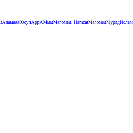
s
Адам
aaa
Юсуп
App
А
Ммм
Магомед
..
Hamzat
Магомед
Мурад
Ислам