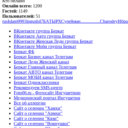
Кто онлайн
Онлайн всего:
1200
Гостей:
1149
Пользователей:
51
rus
Islam9993
ingush47
БАТЫР
Х
Сулейман
............
.....
Charodey
Ибра
ВКонтакте группа Беркат
ВКонтакте Авто группа Беркат
ВКонтакте Женская Леди группа Беркат
ВКонтакте Моби группа Беркат
Беркат ФБ
Беркат Бизнес канал Телеграм
Беркат Леди Женский канал
Беркат Главный канал Телеграм
Беркат АВТО канал Телеграм
Беркат МОБИ канал Телеграм
Беркат Одноклассники
Рекомендуем SMS-центр
Foto06.ru - Фотосайт Ингушетиии
Медицинский портал Ингушетии
Все об аллергии
Сайт о селении "Хамхи"
Сайт о селении "Армхи"
Сайт о селении "Кязи"
Сайт о селении "Вовнушки"