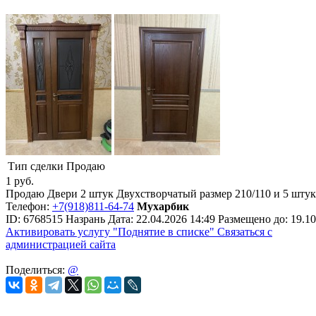
Тип сделки
Продаю
1
руб.
Продаю Двери 2 штук Двухстворчатый размер 210/110 и 5 штук
Телефон:
+7(918)811-64-74
Мухарбик
ID:
6768515
Назрань
Дата:
22.04.2026
14:49
Размещено до:
19.10
Активировать услугу
"Поднятие в списке"
Связаться с
администрацией сайта
Поделиться:
@