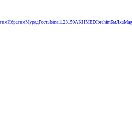
гим
Ибрагим
Мурад
Гость
Ismail123159
AKHMED
Ibrahim
Бм
Яха
Mag