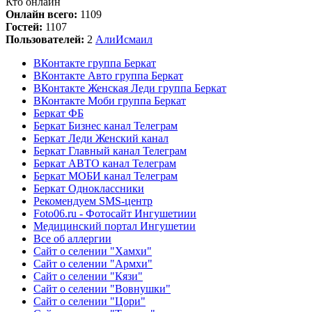
Кто онлайн
Онлайн всего:
1109
Гостей:
1107
Пользователей:
2
Али
Исмаил
ВКонтакте группа Беркат
ВКонтакте Авто группа Беркат
ВКонтакте Женская Леди группа Беркат
ВКонтакте Моби группа Беркат
Беркат ФБ
Беркат Бизнес канал Телеграм
Беркат Леди Женский канал
Беркат Главный канал Телеграм
Беркат АВТО канал Телеграм
Беркат МОБИ канал Телеграм
Беркат Одноклассники
Рекомендуем SMS-центр
Foto06.ru - Фотосайт Ингушетиии
Медицинский портал Ингушетии
Все об аллергии
Сайт о селении "Хамхи"
Сайт о селении "Армхи"
Сайт о селении "Кязи"
Сайт о селении "Вовнушки"
Сайт о селении "Цори"