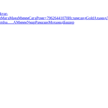
ikvar-
m
Мага
Maga
Мммм
Сага
Роме
+79626441070
Ислам
саид
Gold
Ахьмад
im
Isa
......
А
Мммм
Умар
Рамазан
Мохьмад
Башир