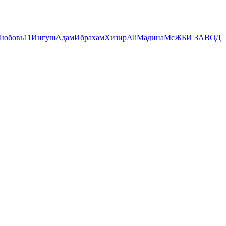
Любовь
11
Ингуш
Адам
Ибрахам
Хизир
Ali
Мадина
Мс
ЖБИ ЗАВОД