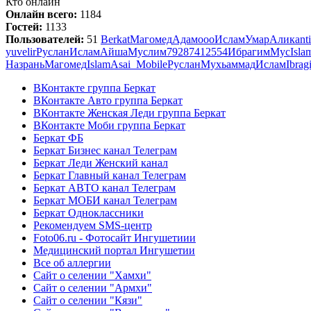
Кто онлайн
Онлайн всего:
1184
Гостей:
1133
Пользователей:
51
Berkat
Магомед
Адам
ооо
Ислам
Умар
Алик
ant
yuvelir
Руслан
Ислам
Айша
Муслим
79287412554
Ибрагим
Мус
Isla
Назрань
Магомед
Islam
Asai_Mobile
Руслан
Мухьаммад
Ислам
Ibrag
ВКонтакте группа Беркат
ВКонтакте Авто группа Беркат
ВКонтакте Женская Леди группа Беркат
ВКонтакте Моби группа Беркат
Беркат ФБ
Беркат Бизнес канал Телеграм
Беркат Леди Женский канал
Беркат Главный канал Телеграм
Беркат АВТО канал Телеграм
Беркат МОБИ канал Телеграм
Беркат Одноклассники
Рекомендуем SMS-центр
Foto06.ru - Фотосайт Ингушетиии
Медицинский портал Ингушетии
Все об аллергии
Сайт о селении "Хамхи"
Сайт о селении "Армхи"
Сайт о селении "Кязи"