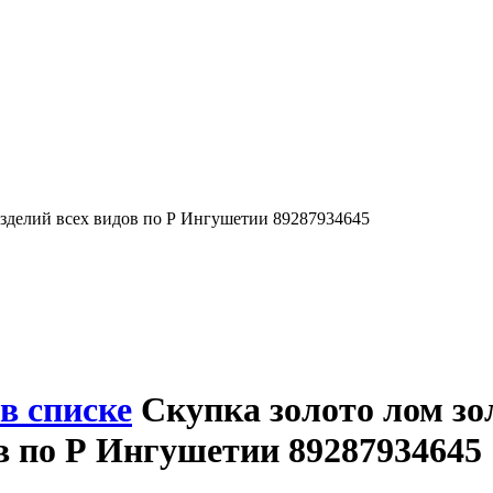
зделий всех видов по Р Ингушетии 89287934645
в списке
Скупка золото лом зо
в по Р Ингушетии 89287934645