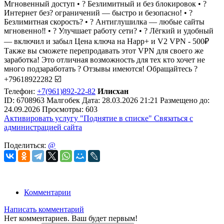
Мгновенный доступ • ? Безлимитный и без блокировок • ?️
Интернет без? ограничений — быстро и безопасно! • ?
Безлимитная скорость? • ? Антиглушилка — любые сайты
мгновенно‼️ • ? Улучшает работу сети? • ? Лёгкий и удобный
— включил и забыл Цена ключа на Happ+ и V2 VPN - 500₽
Также вы сможете перепродавать этот VPN для своего же
заработка! Это отличная возможность для тех кто хочет не
много подзаработать ? Отзывы имеются! Обращайтесь ?
+79618922282 ☑️
Телефон:
+7(961)892-22-82
Илисхан
ID:
6708963
Малгобек
Дата:
28.03.2026
21:21
Размещено до:
24.09.2026
Просмотры: 603
Активировать услугу
"Поднятие в списке"
Связаться с
администрацией сайта
Поделиться:
@
Комментарии
Написать комментарий
Нет комментариев. Ваш будет первым!