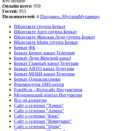
Кто онлайн
Онлайн всего:
959
Гостей:
955
Пользователей:
4
Продавец
..
Муслим
Мухаммад
ВКонтакте группа Беркат
ВКонтакте Авто группа Беркат
ВКонтакте Женская Леди группа Беркат
ВКонтакте Моби группа Беркат
Беркат ФБ
Беркат Бизнес канал Телеграм
Беркат Леди Женский канал
Беркат Главный канал Телеграм
Беркат АВТО канал Телеграм
Беркат МОБИ канал Телеграм
Беркат Одноклассники
Рекомендуем SMS-центр
Foto06.ru - Фотосайт Ингушетиии
Медицинский портал Ингушетии
Все об аллергии
Сайт о селении "Хамхи"
Сайт о селении "Армхи"
Сайт о селении "Кязи"
Сайт о селении "Вовнушки"
Сайт о селении "Цори"