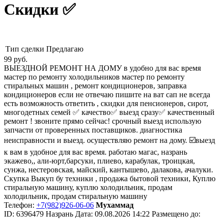
Скидки ✅
Тип сделки
Предлагаю
99
руб.
ВЫЕЗДНОЙ РЕМОНТ НА ДОМУ в удобно для вас время
мастер по ремонту холодильников мастер по ремонту
стиральных машин , ремонт кондиционеров, заправка
кондиционеров если не отвечаю пишите на ват сап не всегда
есть возможность ответить , скидки для пенсионеров, сирот,
многодетных семей ✅ качество✅ выезд сразу✅ качественный
ремонт ! звоните прямо сейчас! срочный выезд использую
запчасти от проверенных поставщиков. диагностика
неисправности и выезд. осуществляю ремонт на дому. ☑️выезд
к вам в удобное для вас время. работаю магас, назрань
экажево,, али-юрт,барсуки, плиево, карабулак, троицкая,
сунжа, нестеровская, майский, кантышево, далакова, ачалуки.
Скупка Выкуп бу техники , продажа бытовой техники, Куплю
стиральную машину, куплю холодильник, продам
холодильник, продам стиральную машину
Телефон:
+7(982)926-06-06
Мухаммад
ID:
6396479
Назрань
Дата:
09.08.2026
14:22
Размещено до: