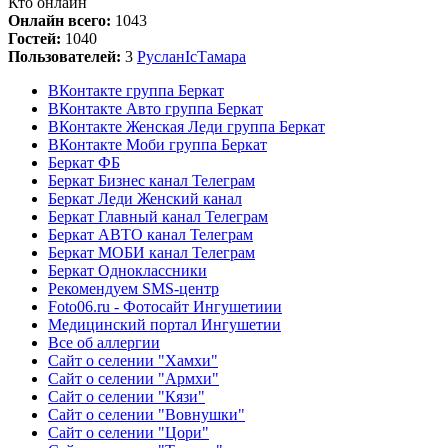
Кто онлайн
Онлайн всего:
1043
Гостей:
1040
Пользователей:
3
Руслан
Ic
Тамара
ВКонтакте группа Беркат
ВКонтакте Авто группа Беркат
ВКонтакте Женская Леди группа Беркат
ВКонтакте Моби группа Беркат
Беркат ФБ
Беркат Бизнес канал Телеграм
Беркат Леди Женский канал
Беркат Главный канал Телеграм
Беркат АВТО канал Телеграм
Беркат МОБИ канал Телеграм
Беркат Одноклассники
Рекомендуем SMS-центр
Foto06.ru - Фотосайт Ингушетиии
Медицинский портал Ингушетии
Все об аллергии
Сайт о селении "Хамхи"
Сайт о селении "Армхи"
Сайт о селении "Кязи"
Сайт о селении "Вовнушки"
Сайт о селении "Цори"