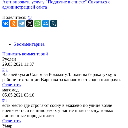
Активировать услугу
"Поднятие в списке"
Связаться с
администрацией сайта
Поделиться:
@
5 комментариев
Написать комментарий
Руслан
29.03.2021
11:37
#
↓
Ва алейкум асСалям ва РохьматуЛлохьи ва баракатухьу, в
районе техстанции Варшава за каналом есть одна пилорама.
Ответить
магомед
05.05.2021
03:10
#
↓
есть место где строгают сосну в экажево по улице возле
военкомата. а на пилорамах у нас не пилят сосну. только
лиственные породы пилят
Ответить
Умар